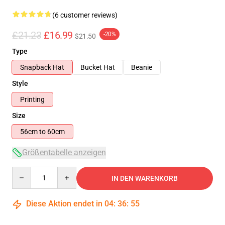
(6 customer reviews)
£21.23
£16.99
-20%
$21.50
Type
Snapback Hat
Bucket Hat
Beanie
Style
Printing
Size
56cm to 60cm
Größentabelle anzeigen
Quantity
IN DEN WARENKORB
Diese Aktion endet in
04
:
36
:
54