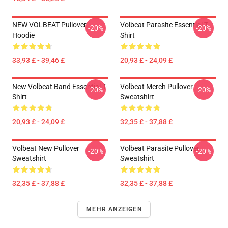
NEW VOLBEAT Pullover
Volbeat Parasite Essential T-
-20%
-20%
Hoodie
Shirt
33,93 £ - 39,46 £
20,93 £ - 24,09 £
New Volbeat Band Essential T-
Volbeat Merch Pullover
-20%
-20%
Shirt
Sweatshirt
20,93 £ - 24,09 £
32,35 £ - 37,88 £
Volbeat New Pullover
Volbeat Parasite Pullover
-20%
-20%
Sweatshirt
Sweatshirt
32,35 £ - 37,88 £
32,35 £ - 37,88 £
MEHR ANZEIGEN