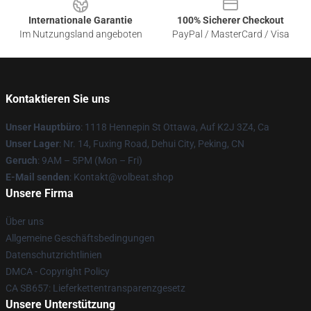
Internationale Garantie
100% Sicherer Checkout
Im Nutzungsland angeboten
PayPal / MasterCard / Visa
Kontaktieren Sie uns
Unser Hauptbüro
: 1118 Hennepin St Ottawa, Auf K2J 3Z4, Ca
Unser Lager
: Nr. 14, Fuxing Road, Dehui City, Peking, CN
Geruch
: 9AM – 5PM (Mon – Fri)
E-Mail senden
: Kontakt@volbeat.shop
Unsere Firma
Über uns
Allgemeine Geschäftsbedingungen
Datenschutzrichtlinien
DMCA - Copyright Policy
CA SB657: Lieferkettentransparenzgesetz
Unsere Unterstützung