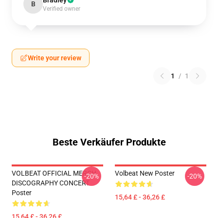
Bradley
B
Verified owner
Write your review
1
/
1
Beste Verkäufer Produkte
VOLBEAT OFFICIAL MERCH
Volbeat New Poster
-20%
-20%
DISCOGRAPHY CONCERT
Poster
15,64 £ - 36,26 £
15,64 £ - 36,26 £