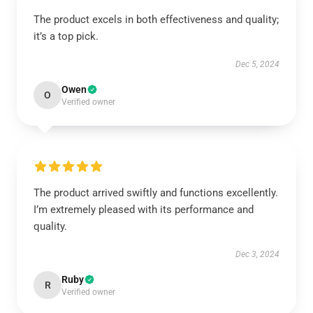
The product excels in both effectiveness and quality;
it’s a top pick.
Dec 5, 2024
Owen
O
Verified owner
The product arrived swiftly and functions excellently.
I’m extremely pleased with its performance and
quality.
Dec 3, 2024
Ruby
R
Verified owner