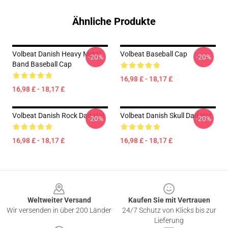
Ähnliche Produkte
Volbeat Danish Heavy Metal
Volbeat Baseball Cap
-20%
-20%
Band Baseball Cap
16,98 £ - 18,17 £
16,98 £ - 18,17 £
Volbeat Danish Rock Dad Hat
Volbeat Danish Skull Dad Hat
-20%
-20%
16,98 £ - 18,17 £
16,98 £ - 18,17 £
Footer
Weltweiter Versand
Kaufen Sie mit Vertrauen
Wir versenden in über 200 Länder
24/7 Schutz von Klicks bis zur
Lieferung