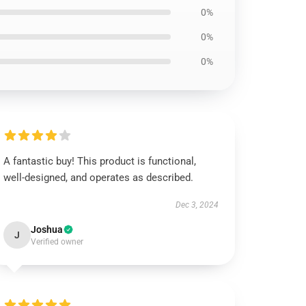
0%
0%
0%
A fantastic buy! This product is functional,
well-designed, and operates as described.
Dec 3, 2024
Joshua
J
Verified owner