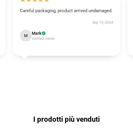
Careful packaging, product arrived undamaged.
Sep 19, 2024
Mark
M
Verified owner
I prodotti più venduti