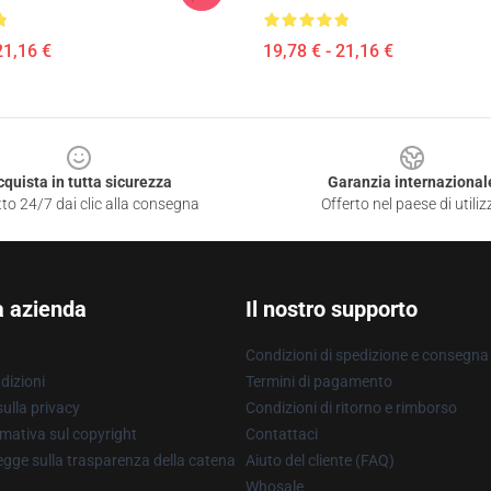
21,16 €
19,78 € - 21,16 €
cquista in tutta sicurezza
Garanzia internazional
to 24/7 dai clic alla consegna
Offerto nel paese di utiliz
a azienda
Il nostro supporto
Condizioni di spedizione e consegna
dizioni
Termini di pagamento
ulla privacy
Condizioni di ritorno e rimborso
mativa sul copyright
Contattaci
gge sulla trasparenza della catena
Aiuto del cliente (FAQ)
Whosale