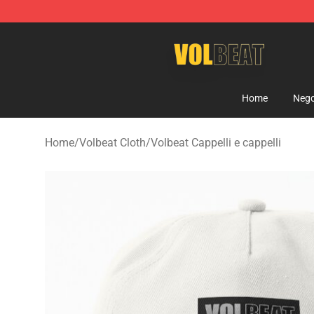
Volbeat Shop - Official Volbeat Merchandise Store
Home
Nego
Home
/
Volbeat Cloth
/
Volbeat Cappelli e cappelli