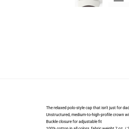
The relaxed polo-style cap that isn't just for 
Unstructured, medium-to-high-profile crown with
Buckle closure for adjustable fit
100% cotton in all colors, fabric weight 7 oz. /