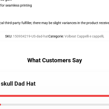
 for seamless printing
al third-party fulfiller, there may be slight variances in the product receiv
SKU
:
150934219-US-dad-hat
Categorie
:
Volbeat Cappelli e cappelli
,
What Customers Say
 skull Dad Hat