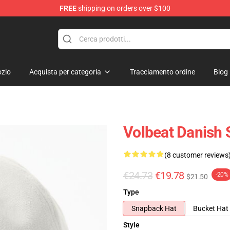
FREE
shipping on orders over $100
zio
Acquista per categoria
Tracciamento ordine
Blog
Volbeat Danish 
(8 customer reviews
€24.73
€19.78
-20%
$21.50
Type
Snapback Hat
Bucket Hat
Style