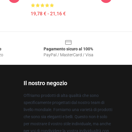
19,78 € - 21,16 €
e
Pagamento sicuro al 100%
zo
PayPal / MasterCard / Visa
Il nostro negozio
Offriamo prodotti di alta qualità che sono
specificamente progettati dal nostro team di
livello mondiale. Forniamo una varietà di prodotti
che sono sia eleganti e belli. Questo non è solo
per mostrare il vostro stile individuale, ma anche
per voi di condividere la vostra individualità con