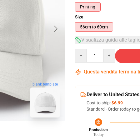
Printing
Size
56cm to 60cm
Visualizza guida alle tagli
Quantity
Questa vendita termina 
blank template
Deliver to United States
Cost to ship:
$6.99
Standard - Order today to g
Production
Today