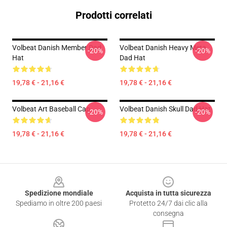
Prodotti correlati
Volbeat Danish Member Dad
Volbeat Danish Heavy Meta
-20%
-20%
Hat
Dad Hat
19,78 € - 21,16 €
19,78 € - 21,16 €
Volbeat Art Baseball Cap
Volbeat Danish Skull Dad Hat
-20%
-20%
19,78 € - 21,16 €
19,78 € - 21,16 €
Footer
Spedizione mondiale
Acquista in tutta sicurezza
Spediamo in oltre 200 paesi
Protetto 24/7 dai clic alla
consegna