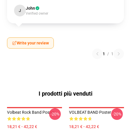
John
J
Verified owner
Write your review
1
/
1
I prodotti più venduti
Volbeat Rock Band Poster
VOLBEAT BAND Poster
-20%
-20%
18,21 € - 42,22 €
18,21 € - 42,22 €