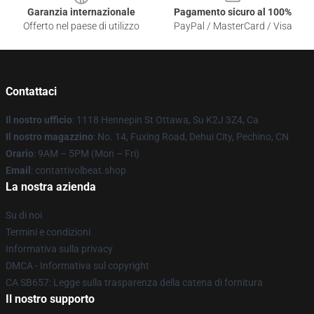
Garanzia internazionale
Pagamento sicuro al 100%
Offerto nel paese di utilizzo
PayPal / MasterCard / Visa
Contattaci
Il nostro ufficio
: 1118 Hennepin St Ottawa, Su K2J 3Z4, Ca
Il nostro magazzino
: No. 14, Fuxing Road, Dehui City, Pechino, CN
Orario
: 9AM – 5PM (Mon – Fri)
Email
: contattivolbeat.shop
La nostra azienda
Su di noi
Termini e condizioni
Informativa sulla privacy
DMCA - Informativa sul copyright
CA SB657: Legge sulla trasparenza della catena di fornitura
Il nostro supporto