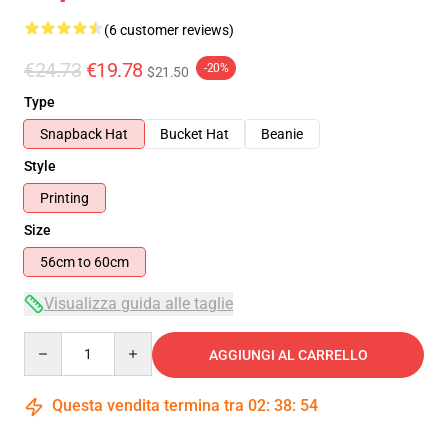
(6 customer reviews)
€24.73
€19.78
-20%
$21.50
Type
Snapback Hat
Bucket Hat
Beanie
Style
Printing
Size
56cm to 60cm
Visualizza guida alle taglie
Quantity
AGGIUNGI AL CARRELLO
Questa vendita termina tra
02
:
38
:
54