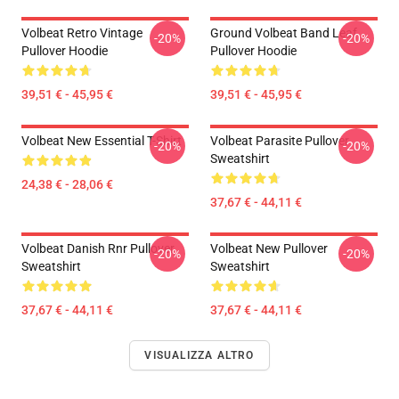
Volbeat Retro Vintage
Ground Volbeat Band Leaf
-20%
-20%
Pullover Hoodie
Pullover Hoodie
39,51 € - 45,95 €
39,51 € - 45,95 €
Volbeat New Essential T-Shirt
Volbeat Parasite Pullover
-20%
-20%
Sweatshirt
24,38 € - 28,06 €
37,67 € - 44,11 €
Volbeat Danish Rnr Pullover
Volbeat New Pullover
-20%
-20%
Sweatshirt
Sweatshirt
37,67 € - 44,11 €
37,67 € - 44,11 €
VISUALIZZA ALTRO