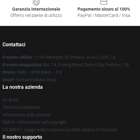
Garanzia internazionale
Pagamento sicuro al 100%
Offerto nel paese di utilizzo
PayPal / MasterCard / Visa
Contattaci
Il nostro ufficio
: 1118 Hennepin St Ottawa, Su K2J 3Z4, Ca
Il nostro magazzino
: No. 14, Fuxing Road, Dehui City, Pechino, CN
Orario
: 9AM – 5PM (Mon – Fri)
Email
: contattivolbeat.shop
La nostra azienda
Su di noi
Termini e condizioni
Informativa sulla privacy
DMCA - Informativa sul copyright
CA SB657: Legge sulla trasparenza della catena di fornitura
Il nostro supporto