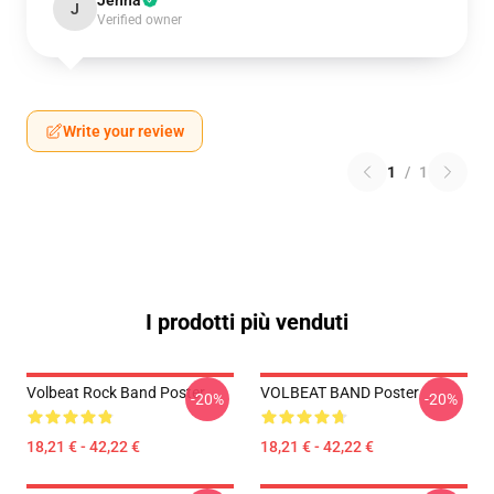
Jenna
J
Verified owner
Write your review
1
/
1
I prodotti più venduti
Volbeat Rock Band Poster
VOLBEAT BAND Poster
-20%
-20%
18,21 € - 42,22 €
18,21 € - 42,22 €