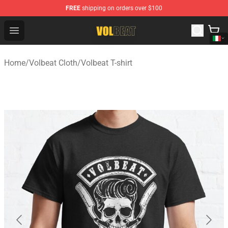
FREE
shipping on orders over $100
Volbeat Shop - Official Volbeat Merchandise Store
Open menu
Home
/
Volbeat Cloth
/
Volbeat T-shirt