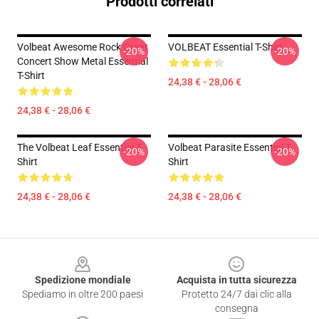
Prodotti correlati
Volbeat Awesome Rock Great
VOLBEAT Essential T-Shirt
-20%
-20%
Concert Show Metal Essential
T-Shirt
24,38 € - 28,06 €
24,38 € - 28,06 €
The Volbeat Leaf Essential T-
Volbeat Parasite Essential T-
-20%
-20%
Shirt
Shirt
24,38 € - 28,06 €
24,38 € - 28,06 €
Footer
Spedizione mondiale
Acquista in tutta sicurezza
Spediamo in oltre 200 paesi
Protetto 24/7 dai clic alla
consegna