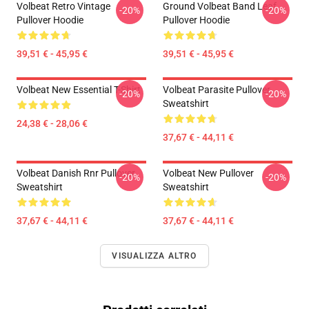
Volbeat Retro Vintage
Ground Volbeat Band Leaf
-20%
-20%
Pullover Hoodie
Pullover Hoodie
39,51 € - 45,95 €
39,51 € - 45,95 €
Volbeat New Essential T-Shirt
Volbeat Parasite Pullover
-20%
-20%
Sweatshirt
24,38 € - 28,06 €
37,67 € - 44,11 €
Volbeat Danish Rnr Pullover
Volbeat New Pullover
-20%
-20%
Sweatshirt
Sweatshirt
37,67 € - 44,11 €
37,67 € - 44,11 €
VISUALIZZA ALTRO