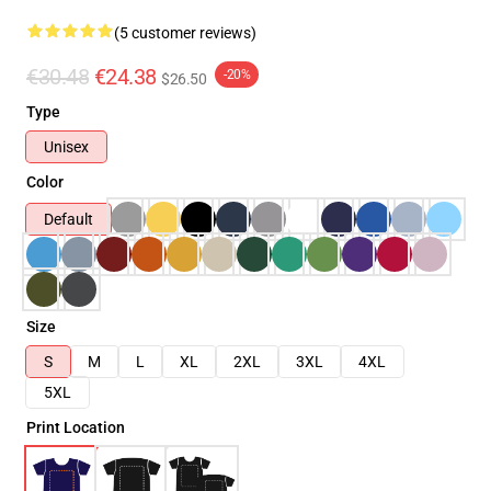
(5 customer reviews)
€30.48
€24.38
-20%
$26.50
Type
Unisex
Color
Default
Size
S
M
L
XL
2XL
3XL
4XL
5XL
Print Location