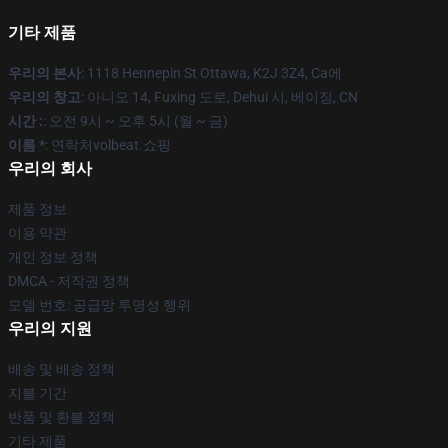
기타 제품
우리의 본사
: 1118 Hennepin St Ottawa, K2J 3Z4, Ca에
우리의 창고
: 아니오 14, Fuxing 도로, Dehui 시, 베이징, CN
시간 :
: 오전 9시 ~ 오후 5시 (월 ~ 금)
이름 *
: 연락처volbeat.쇼핑
우리의 회사
제품 정보
이용 약관
개인 정보 정책
DMCA - 저작권 정책
모델 번호: 공급망 투명성 행위
우리의 지원
배송 및 배송 정책
지불 기간
반품 및 환불 정책
기타 제품