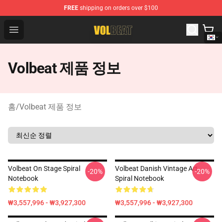
FREE
shipping on orders over $100
Volbeat Shop - Official Volbeat Merchandise Store
Open menu
Volbeat 제품 정보
홈
/
Volbeat 제품 정보
Volbeat On Stage Spiral
Volbeat Danish Vintage Art
-20%
-20%
Notebook
Spiral Notebook
₩3,557,996 - ₩3,927,300
₩3,557,996 - ₩3,927,300