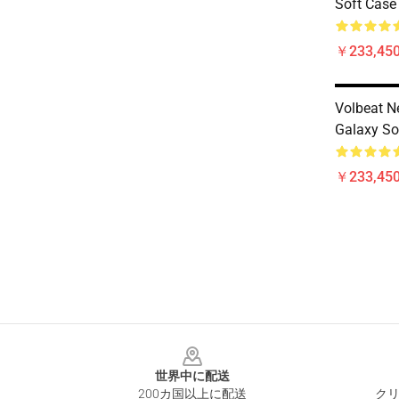
Soft Case
￥233,450
Volbeat 
Galaxy So
￥233,450
Footer
世界中に配送
200カ国以上に配送
クリ