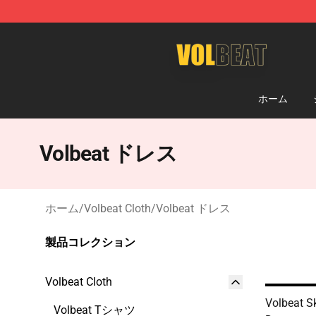
Volbeat Shop - Official Volbeat Merchandise Store
ホーム
Volbeat ドレス
ホーム
/
Volbeat Cloth
/
Volbeat ドレス
製品コレクション
Volbeat Cloth
Volbeat Sk
Volbeat Tシャツ