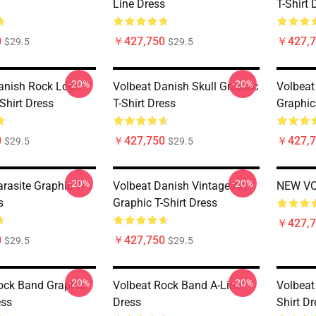
Line Dress
T-Shirt 
0
￥427,750
￥427,7
$29.5
$29.5
-20%
-20%
anish Rock Logo
Volbeat Danish Skull Graphic
Volbeat
Shirt Dress
T-Shirt Dress
Graphic
0
￥427,750
￥427,7
$29.5
$29.5
-20%
-20%
rasite Graphic T-
Volbeat Danish Vintage Art
NEW VO
s
Graphic T-Shirt Dress
￥427,7
0
￥427,750
$29.5
$29.5
-20%
-20%
ock Band Graphic
Volbeat Rock Band A-Line
Volbeat
ess
Dress
Shirt Dr