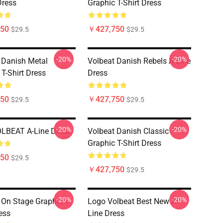
Dress
Graphic T-Shirt Dress
50
￥427,750
$29.5
$29.5
-20%
-20%
 Danish Metal
Volbeat Danish Rebels A-Line
 T-Shirt Dress
Dress
50
￥427,750
$29.5
$29.5
-20%
-20%
LBEAT A-Line Dress
Volbeat Danish Classic
Graphic T-Shirt Dress
50
$29.5
￥427,750
$29.5
-20%
-20%
 On Stage Graphic T-
Logo Volbeat Best New A-
ess
Line Dress