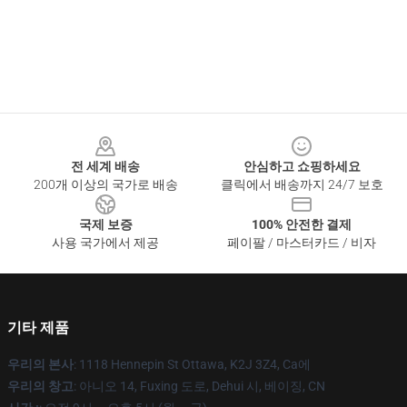
Footer
전 세계 배송
안심하고 쇼핑하세요
200개 이상의 국가로 배송
클릭에서 배송까지 24/7 보호
국제 보증
100% 안전한 결제
사용 국가에서 제공
페이팔 / 마스터카드 / 비자
기타 제품
우리의 본사
: 1118 Hennepin St Ottawa, K2J 3Z4, Ca에
우리의 창고
: 아니오 14, Fuxing 도로, Dehui 시, 베이징, CN