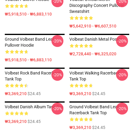
-20%
-20%
Discography Concert Pullover
Sweatshirt
₩5,918,510 - ₩6,883,110
₩5,642,910 - ₩6,607,510
Ground Volbeat Band Leaf
Volbeat Danish Metal Poster
-20%
-20%
Pullover Hoodie
₩2,728,440 - ₩6,325,020
₩5,918,510 - ₩6,883,110
Volbeat Rock Band Racerback
Volbeat Walking Racerback
-20%
-20%
Tank Top
Tank Top
₩3,369,210
$24.45
₩3,369,210
$24.45
Volbeat Danish Album Tank Top
Ground Volbeat Band Leaf
-20%
-20%
Racerback Tank Top
₩3,369,210
$24.45
₩3,369,210
$24.45