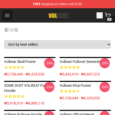
FREE
shipping on orders over $100
Volbeat Shop - Official Volbeat Merchandise Store
Open menu
홈
/
쇼핑
Volbeat Skull Poster
Volbeat Pullover Sweatshirt
-20%
-20%
₩2,728,440 - ₩6,325,020
₩5,642,910 - ₩6,607,510
SOME DUST VOLBEAT Pullover
Volbeat Khai Poster
-20%
-20%
Hoodie
₩2,728,440 - ₩6,325,020
₩5,918,510 - ₩6,883,110
Volbeat Pullover Hoodie
Volbeat Official Merch