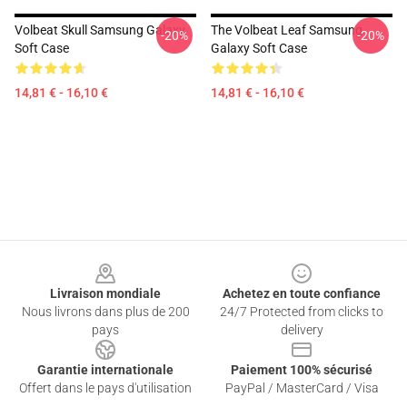
Volbeat Skull Samsung Galaxy
The Volbeat Leaf Samsung
-20%
-20%
Soft Case
Galaxy Soft Case
14,81 € - 16,10 €
14,81 € - 16,10 €
Footer
Livraison mondiale
Achetez en toute confiance
Nous livrons dans plus de 200
24/7 Protected from clicks to
pays
delivery
Garantie internationale
Paiement 100% sécurisé
Offert dans le pays d'utilisation
PayPal / MasterCard / Visa