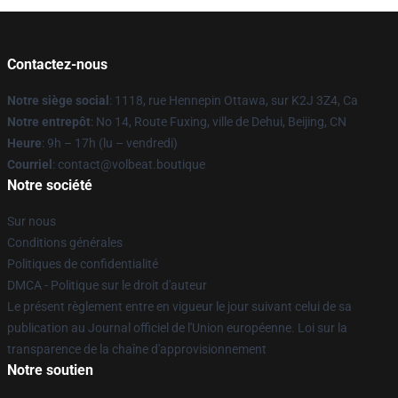
Contactez-nous
Notre siège social
: 1118, rue Hennepin Ottawa, sur K2J 3Z4, Ca
Notre entrepôt
: No 14, Route Fuxing, ville de Dehui, Beijing, CN
Heure
: 9h – 17h (lu – vendredi)
Courriel
: contact@volbeat.boutique
Notre société
Sur nous
Conditions générales
Politiques de confidentialité
DMCA - Politique sur le droit d'auteur
Le présent règlement entre en vigueur le jour suivant celui de sa
publication au Journal officiel de l'Union européenne. Loi sur la
transparence de la chaîne d'approvisionnement
Notre soutien