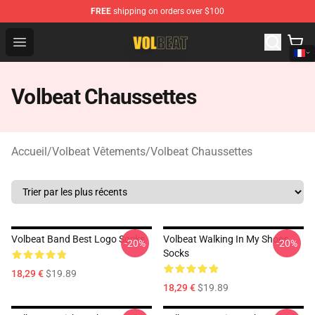
FREE
shipping on orders over $100
Volbeat Shop - Official Volbeat Merchandise Store
Open menu
Volbeat Chaussettes
Accueil
/
Volbeat Vêtements
/
Volbeat Chaussettes
Volbeat Band Best Logo Socks
Volbeat Walking In My Shoes
-20%
-20%
Socks
18,29 €
$19.89
18,29 €
$19.89