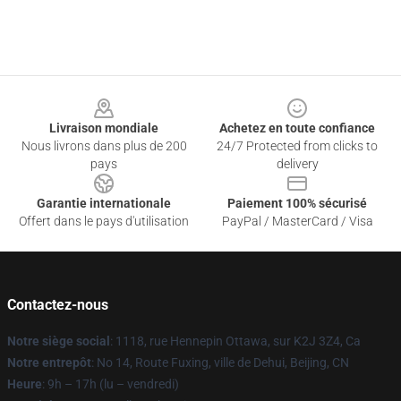
Footer
Livraison mondiale
Achetez en toute confiance
Nous livrons dans plus de 200
24/7 Protected from clicks to
pays
delivery
Garantie internationale
Paiement 100% sécurisé
Offert dans le pays d'utilisation
PayPal / MasterCard / Visa
Contactez-nous
Notre siège social
: 1118, rue Hennepin Ottawa, sur K2J 3Z4, Ca
Notre entrepôt
: No 14, Route Fuxing, ville de Dehui, Beijing, CN
Heure
: 9h – 17h (lu – vendredi)