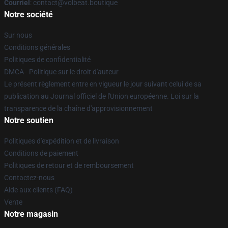
Courriel
: contact@volbeat.boutique
Notre société
Sur nous
Conditions générales
Politiques de confidentialité
DMCA - Politique sur le droit d'auteur
Le présent règlement entre en vigueur le jour suivant celui de sa
publication au Journal officiel de l'Union européenne. Loi sur la
transparence de la chaîne d'approvisionnement
Notre soutien
Politiques d'expédition et de livraison
Conditions de paiement
Politiques de retour et de remboursement
Contactez-nous
Aide aux clients (FAQ)
Vente
Notre magasin