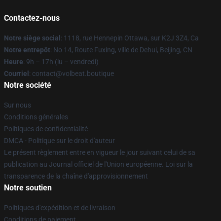
Contactez-nous
Notre siège social
: 1118, rue Hennepin Ottawa, sur K2J 3Z4, Ca
Notre entrepôt
: No 14, Route Fuxing, ville de Dehui, Beijing, CN
Heure
: 9h – 17h (lu – vendredi)
Courriel
: contact@volbeat.boutique
Notre société
Sur nous
Conditions générales
Politiques de confidentialité
DMCA - Politique sur le droit d'auteur
Le présent règlement entre en vigueur le jour suivant celui de sa
publication au Journal officiel de l'Union européenne. Loi sur la
transparence de la chaîne d'approvisionnement
Notre soutien
Politiques d'expédition et de livraison
Conditions de paiement