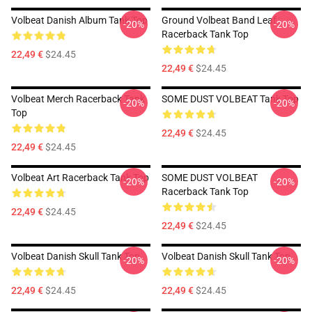
Volbeat Danish Album Tank Top
Ground Volbeat Band Leaf
-20%
-20%
Racerback Tank Top
22,49 €
$24.45
22,49 €
$24.45
Volbeat Merch Racerback Tank
SOME DUST VOLBEAT Tank Top
-20%
-20%
Top
22,49 €
$24.45
22,49 €
$24.45
Volbeat Art Racerback Tank Top
SOME DUST VOLBEAT
-20%
-20%
Racerback Tank Top
22,49 €
$24.45
22,49 €
$24.45
Volbeat Danish Skull Tank Top
Volbeat Danish Skull Tank Top
-20%
-20%
22,49 €
$24.45
22,49 €
$24.45