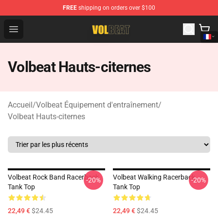
FREE
shipping on orders over $100
Volbeat Shop - Official Volbeat Merchandise Store
Open menu
Volbeat Hauts-citernes
Accueil
/
Volbeat Équipement d'entraînement
/
Volbeat Hauts-citernes
Volbeat Rock Band Racerback
Volbeat Walking Racerback
-20%
-20%
Tank Top
Tank Top
22,49 €
$24.45
22,49 €
$24.45