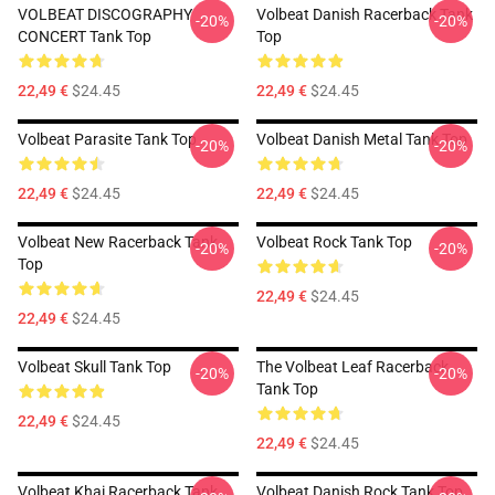
VOLBEAT DISCOGRAPHY
Volbeat Danish Racerback Tank
-20%
-20%
CONCERT Tank Top
Top
22,49 €
$24.45
22,49 €
$24.45
Volbeat Parasite Tank Top
Volbeat Danish Metal Tank Top
-20%
-20%
22,49 €
$24.45
22,49 €
$24.45
Volbeat New Racerback Tank
Volbeat Rock Tank Top
-20%
-20%
Top
22,49 €
$24.45
22,49 €
$24.45
Volbeat Skull Tank Top
The Volbeat Leaf Racerback
-20%
-20%
Tank Top
22,49 €
$24.45
22,49 €
$24.45
Volbeat Khai Racerback Tank
Volbeat Danish Rock Tank Top