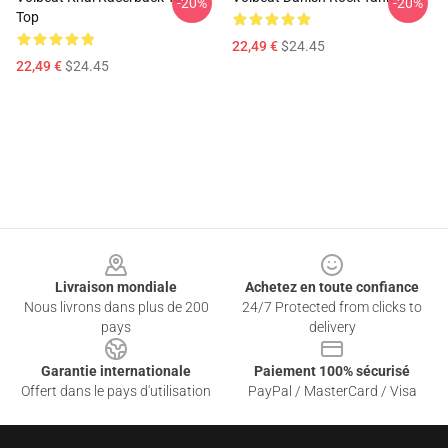
-20%
-20%
Top
22,49 €
$24.45
22,49 €
$24.45
Footer
Livraison mondiale
Achetez en toute confiance
Nous livrons dans plus de 200
24/7 Protected from clicks to
pays
delivery
Garantie internationale
Paiement 100% sécurisé
Offert dans le pays d'utilisation
PayPal / MasterCard / Visa