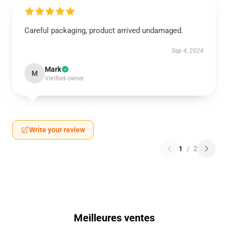
Careful packaging, product arrived undamaged.
Sep 4, 2024
Mark
M
Verified owner
Write your review
1
/
2
Meilleures ventes