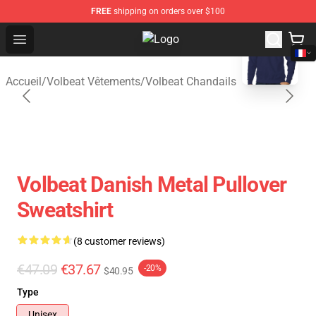
FREE
shipping on orders over $100
blank template
Open menu
Volbeat Shop - Official Volbeat Me
Accueil
/
Volbeat Vêtements
/
Volbeat Chandails
Volbeat Danish Metal Pullover
Sweatshirt
(8 customer reviews)
€47.09
€37.67
-20%
$40.95
Type
Unisex