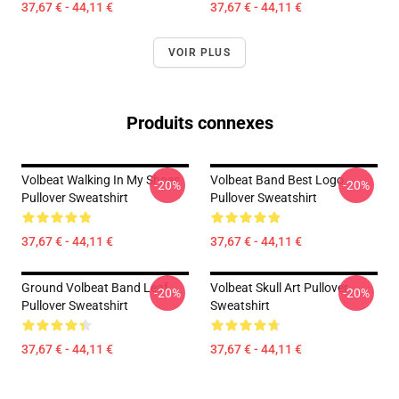
37,67 € - 44,11 €
37,67 € - 44,11 €
VOIR PLUS
Produits connexes
Volbeat Walking In My Shoes
Volbeat Band Best Logo
-20%
-20%
Pullover Sweatshirt
Pullover Sweatshirt
37,67 € - 44,11 €
37,67 € - 44,11 €
Ground Volbeat Band Leaf
Volbeat Skull Art Pullover
-20%
-20%
Pullover Sweatshirt
Sweatshirt
37,67 € - 44,11 €
37,67 € - 44,11 €