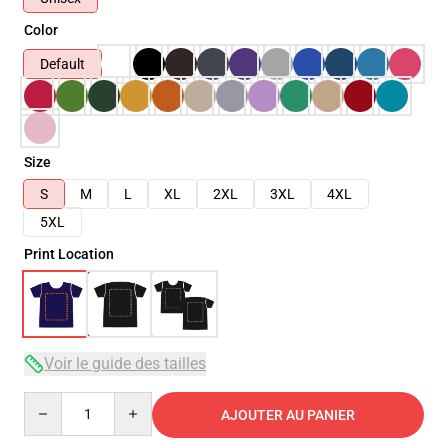
Color
Default
Size
S
M
L
XL
2XL
3XL
4XL
5XL
Print Location
Voir le guide des tailles
Quantity
AJOUTER AU PANIER