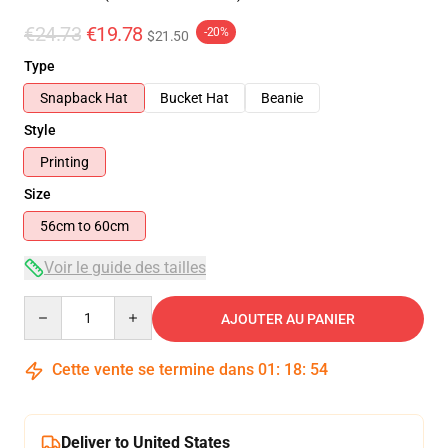
€24.73
€19.78
-20%
$21.50
Type
Snapback Hat
Bucket Hat
Beanie
Style
Printing
Size
56cm to 60cm
Voir le guide des tailles
Quantity
AJOUTER AU PANIER
Cette vente se termine dans
01
:
18
:
54
Deliver to United States