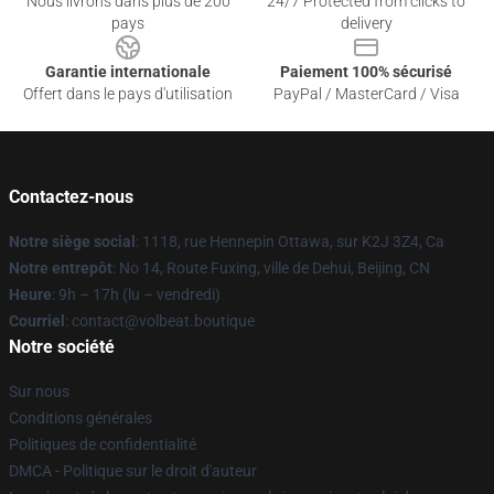
Nous livrons dans plus de 200
24/7 Protected from clicks to
pays
delivery
Garantie internationale
Paiement 100% sécurisé
Offert dans le pays d'utilisation
PayPal / MasterCard / Visa
Contactez-nous
Notre siège social
: 1118, rue Hennepin Ottawa, sur K2J 3Z4, Ca
Notre entrepôt
: No 14, Route Fuxing, ville de Dehui, Beijing, CN
Heure
: 9h – 17h (lu – vendredi)
Courriel
: contact@volbeat.boutique
Notre société
Sur nous
Conditions générales
Politiques de confidentialité
DMCA - Politique sur le droit d'auteur