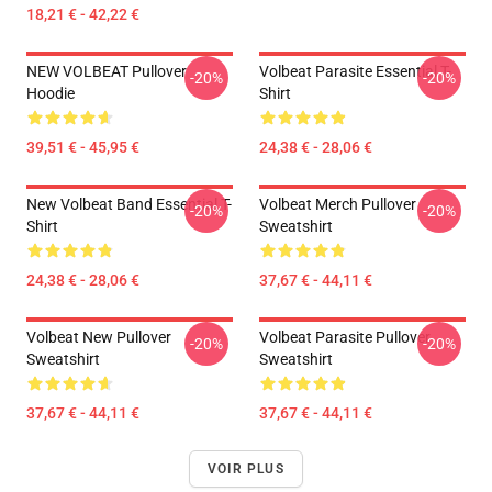
18,21 € - 42,22 €
NEW VOLBEAT Pullover
Volbeat Parasite Essential T-
-20%
-20%
Hoodie
Shirt
39,51 € - 45,95 €
24,38 € - 28,06 €
New Volbeat Band Essential T-
Volbeat Merch Pullover
-20%
-20%
Shirt
Sweatshirt
24,38 € - 28,06 €
37,67 € - 44,11 €
Volbeat New Pullover
Volbeat Parasite Pullover
-20%
-20%
Sweatshirt
Sweatshirt
37,67 € - 44,11 €
37,67 € - 44,11 €
VOIR PLUS