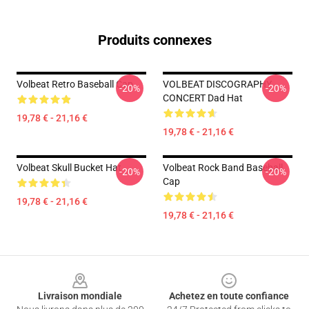
Produits connexes
Volbeat Retro Baseball Cap
VOLBEAT DISCOGRAPHY
-20%
-20%
CONCERT Dad Hat
19,78 € - 21,16 €
19,78 € - 21,16 €
Volbeat Skull Bucket Hat
Volbeat Rock Band Baseball
-20%
-20%
Cap
19,78 € - 21,16 €
19,78 € - 21,16 €
Footer
Livraison mondiale
Achetez en toute confiance