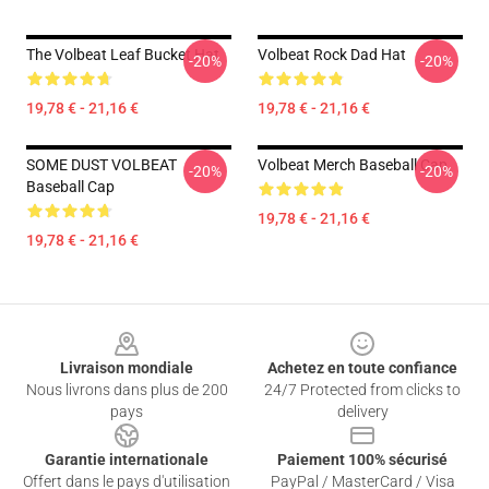
The Volbeat Leaf Bucket Hat
Volbeat Rock Dad Hat
-20%
-20%
19,78 € - 21,16 €
19,78 € - 21,16 €
SOME DUST VOLBEAT
Volbeat Merch Baseball Cap
-20%
-20%
Baseball Cap
19,78 € - 21,16 €
19,78 € - 21,16 €
Footer
Livraison mondiale
Achetez en toute confiance
Nous livrons dans plus de 200
24/7 Protected from clicks to
pays
delivery
Garantie internationale
Paiement 100% sécurisé
Offert dans le pays d'utilisation
PayPal / MasterCard / Visa