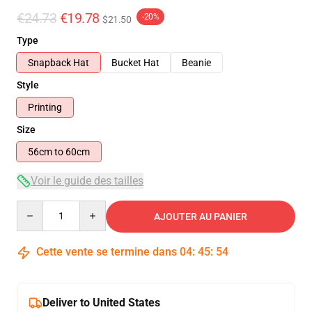
€24.73
€19.78
-20%
$21.50
Type
Snapback Hat
Bucket Hat
Beanie
Style
Printing
Size
56cm to 60cm
Voir le guide des tailles
Quantity
AJOUTER AU PANIER
Cette vente se termine dans
04
:
45
:
53
Deliver to United States