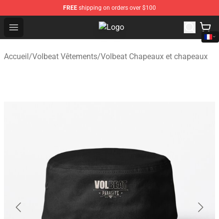
FREE
shipping on orders over $100
Open menu
Volbeat Shop - Official Volbeat Me
Accueil
/
Volbeat Vêtements
/
Volbeat Chapeaux et chapeaux