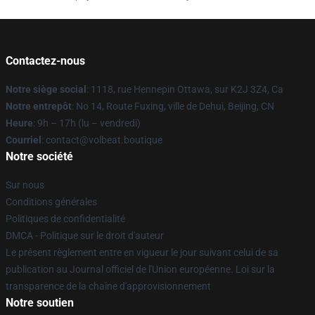
Contactez-nous
Notre siège social
: 1118, rue Hennepin Ottawa, sur K2J 3Z4, Ca
Notre entrepôt
: No 14, Route Fuxing, ville de Dehui, Beijing, CN
Heure
: 9h – 17h (lu – vendredi)
Courriel
: contact@volbeat.boutique
Notre société
Sur nous
Conditions générales
Politiques de confidentialité
DMCA - Politique sur le droit d'auteur
Le présent règlement entre en vigueur le jour suivant celui de sa
publication au Journal officiel de l'Union européenne. Loi sur la
transparence de la chaîne d'approvisionnement
Notre soutien