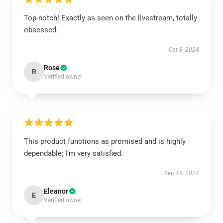
Top-notch! Exactly as seen on the livestream, totally
obsessed.
Oct 8, 2024
Rose
R
Verified owner
This product functions as promised and is highly
dependable; I’m very satisfied.
Sep 16, 2024
Eleanor
E
Verified owner