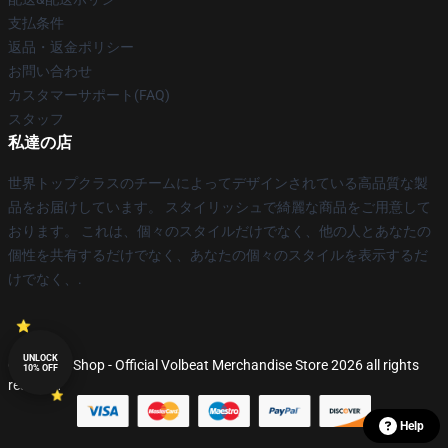
支払条件
返品・返金ポリシー
お問い合わせ
カスタマーサポート(FAQ)
スタッフ
私達の店
世界トップクラスのチームによってデザインされている高品質な製
品をお届けしています。 スタイリッシュで綺麗な商品をご用意して
おります。 これは、個々のスタイルだけでなく、他の人とあなたの
個性を共有するだけでなく、あなたの個々のスタイルを表示するだ
けでなく、.
UNLOCK
© Volbeat Shop - Official Volbeat Merchandise Store 2026 all rights
10% OFF
reserved
Help