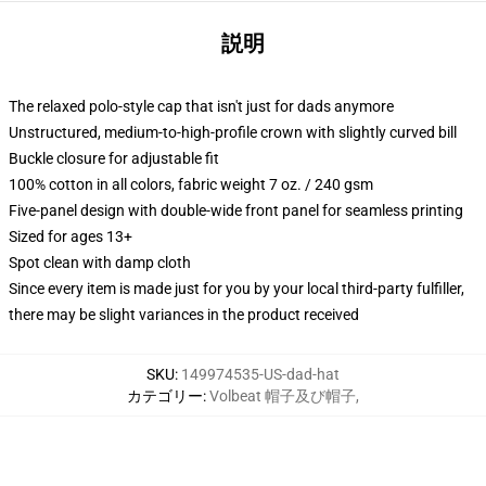
説明
The relaxed polo-style cap that isn't just for dads anymore
Unstructured, medium-to-high-profile crown with slightly curved bill
Buckle closure for adjustable fit
100% cotton in all colors, fabric weight 7 oz. / 240 gsm
Five-panel design with double-wide front panel for seamless printing
Sized for ages 13+
Spot clean with damp cloth
Since every item is made just for you by your local third-party fulfiller,
there may be slight variances in the product received
SKU
:
149974535-US-dad-hat
カテゴリー
:
Volbeat 帽子及び帽子
,