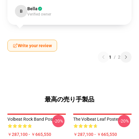
Bella
B
Verified owner
Write your review
1
/
2
最高の売り手製品
Volbeat Rock Band Poster
The Volbeat Leaf Poster
-20%
-20%
￥287,100 - ￥665,550
￥287,100 - ￥665,550