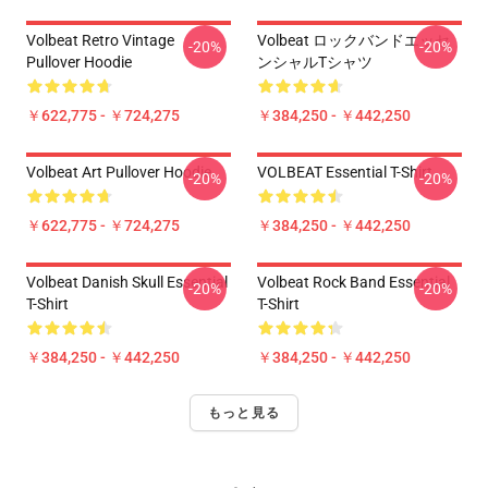
Volbeat Retro Vintage
Volbeat ロックバンドエッセ
-20%
-20%
Pullover Hoodie
ンシャルTシャツ
￥622,775 - ￥724,275
￥384,250 - ￥442,250
Volbeat Art Pullover Hoodie
VOLBEAT Essential T-Shirt
-20%
-20%
￥622,775 - ￥724,275
￥384,250 - ￥442,250
Volbeat Danish Skull Essential
Volbeat Rock Band Essential
-20%
-20%
T-Shirt
T-Shirt
￥384,250 - ￥442,250
￥384,250 - ￥442,250
もっと見る