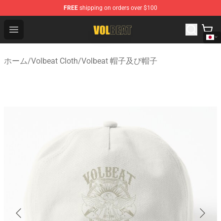
FREE
shipping on orders over $100
Volbeat Shop - Official Volbeat Merchandise Store
Open menu
ホーム
/
Volbeat Cloth
/
Volbeat 帽子及び帽子