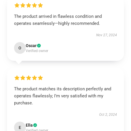
The product arrived in flawless condition and
operates seamlessly—highly recommended.
Nov 27, 2024
Oscar
O
Verified owner
The product matches its description perfectly and
operates flawlessly; I’m very satisfied with my
purchase.
Oct 2, 2024
Ella
E
Verified owner