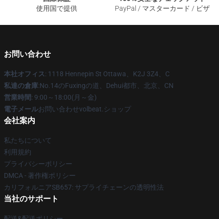
使用国で提供
PayPal / マスターカード / ビザ
お問い合わせ
本社オフィス
: 1118 Hennepin St Ottawa、K2J 3Z4、C
私達の倉庫
:No.14のFuxingの道、Dehui都市、北京、CN
営業時間
: 9:00～18:00(月～金)
電子メール
お問い合わせvolbeat.ショップ
会社案内
私たちについて
利用規約
プライバシーポリシー
DMCA - 著作権ポリシー
カリフォルニアSB657: サプライチェーンの透明性法
当社のサポート
配送&配送ポリシー