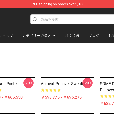
FREE
shipping on orders over $100
ショップ
カテゴリーで購入
注文追跡
ブログ
お
-20%
-20%
ull Poster
Volbeat Pullover Sweatshirt
SOME 
Pullove
 - ￥665,550
￥593,775 - ￥695,275
￥622,7