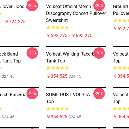
-20%
-20%
ullover Hoodie
Volbeat Official Merch
Ground 
Discography Concert Pullover
Pullove
Sweatshirt
 - ￥724,275
￥622,7
￥593,775 - ￥695,275
-20%
-20%
ock Band
Volbeat Walking Racerback
Volbeat
 Tank Top
Tank Top
Top
5
￥354,525
￥354,5
$24.45
$24.45
-20%
-20%
erch Racerback
SOME DUST VOLBEAT Tank
Volbeat
Top
Top
5
￥354,525
￥354,5
$24.45
$24.45