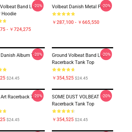
-20%
-20%
Volbeat Band Leaf
Volbeat Danish Metal Poster
r Hoodie
￥287,100 - ￥665,550
75 - ￥724,275
-20%
-20%
 Danish Album Tank
Ground Volbeat Band Leaf
Racerback Tank Top
25
￥354,525
$24.45
$24.45
-20%
-20%
 Art Racerback Tank
SOME DUST VOLBEAT
Racerback Tank Top
25
￥354,525
$24.45
$24.45