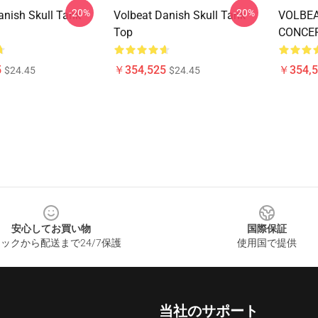
-20%
-20%
anish Skull Tank
Volbeat Danish Skull Tank
VOLBE
Top
CONCER
5
￥354,525
￥354,5
$24.45
$24.45
安心してお買い物
国際保証
ックから配送まで24/7保護
使用国で提供
当社のサポート