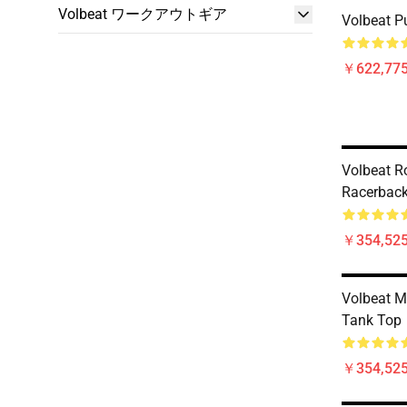
Volbeat ワークアウトギア
Volbeat P
￥622,775
Volbeat R
Racerback
￥354,52
Volbeat M
Tank Top
￥354,52