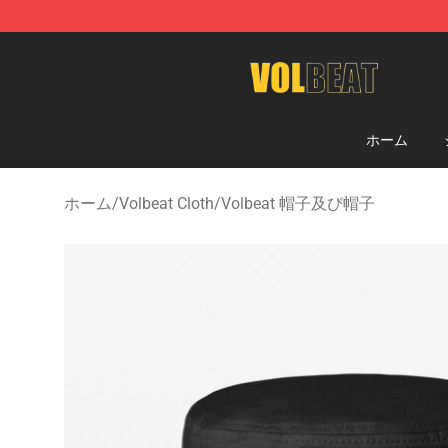
Volbeat Shop - Official Volbeat Merchandise Store
ホーム
ホーム
/
Volbeat Cloth
/
Volbeat 帽子及び帽子