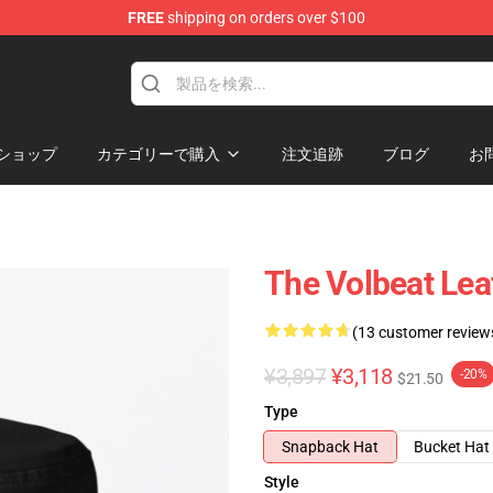
FREE
shipping on orders over $100
ショップ
カテゴリーで購入
注文追跡
ブログ
お
The Volbeat Lea
(13 customer review
¥3,897
¥3,118
-20%
$21.50
Type
Snapback Hat
Bucket Hat
Style