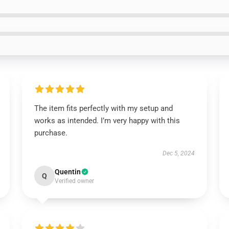
The item fits perfectly with my setup and
works as intended. I’m very happy with this
purchase.
Dec 5, 2024
Quentin
Q
Verified owner