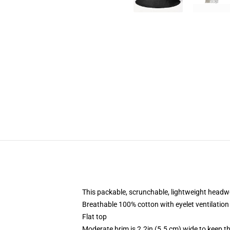
This packable, scrunchable, lightweight headwea
Breathable 100% cotton with eyelet ventilation
Flat top
Moderate brim is 2.2in (5.5 cm) wide to keep th