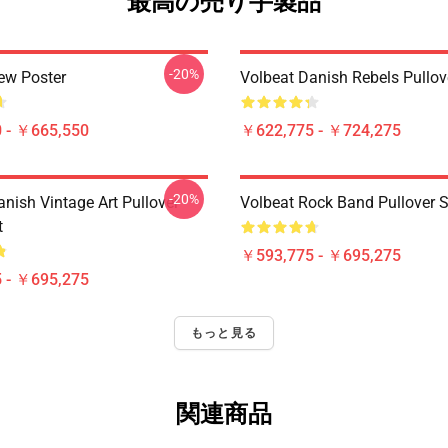
最高の売り手製品
-20%
ew Poster
Volbeat Danish Rebels Pullov
 - ￥665,550
￥622,775 - ￥724,275
-20%
nish Vintage Art Pullover
Volbeat Rock Band Pullover S
t
￥593,775 - ￥695,275
 - ￥695,275
もっと見る
関連商品