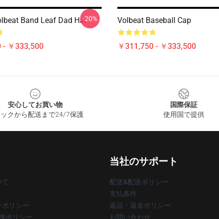
-20%
lbeat Band Leaf Dad Hat
Volbeat Baseball Cap
 - ￥333,500
￥311,750 - ￥333,500
安心してお買い物
国際保証
ックから配送まで24/7保護
使用国で提供
当社のサポート
いて
配送&配送ポリシー
支払条件
ーポリシー
返品・返金ポリシー
著作権ポリシー
お問い合わせ