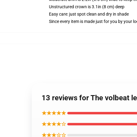
Unstructured crown is 3.1in (8 cm) deep
Easy care: just spot clean and dry in shade
Since every item is made just for you by your loc
13 reviews for The volbeat l
★★★★★
★★★★☆
★★★☆☆