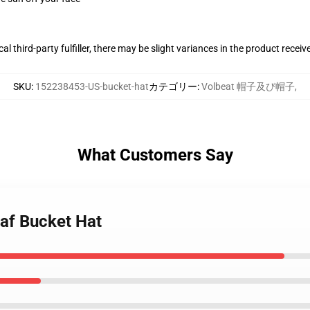
al third-party fulfiller, there may be slight variances in the product receiv
SKU
:
152238453-US-bucket-hat
カテゴリー
:
Volbeat 帽子及び帽子
,
What Customers Say
eaf Bucket Hat