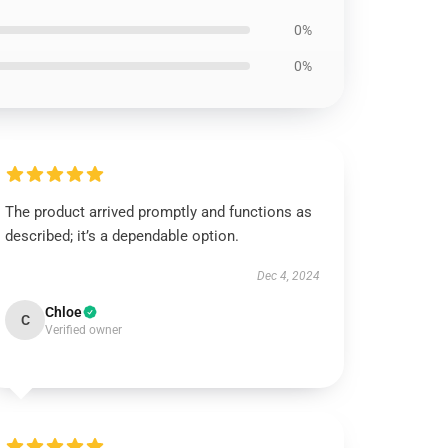
0%
0%
The product arrived promptly and functions as
described; it’s a dependable option.
Dec 4, 2024
Chloe
C
Verified owner