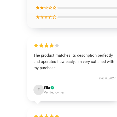
★★☆☆☆
★☆☆☆☆
The product matches its description perfectly
and operates flawlessly; I’m very satisfied with
my purchase.
Dec 8, 2024
Ella
E
Verified owner