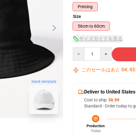
Printing
Size
56cm to 60cm
サイズガイドを見る
Quantity
このセールはあと
04
:
43
blank template
Deliver to United States
Cost to ship:
$6.99
Standard - Order today to g
Production
Today