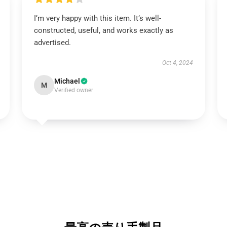
I’m very happy with this item. It’s well-
constructed, useful, and works exactly as
advertised.
Oct 4, 2024
Michael
M
Verified owner