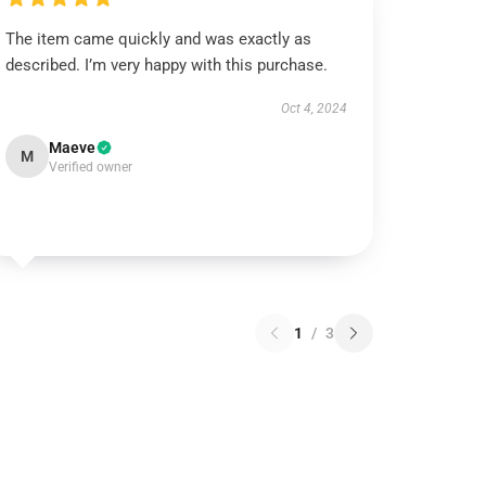
The item came quickly and was exactly as
described. I’m very happy with this purchase.
Oct 4, 2024
Maeve
M
Verified owner
1
/
3