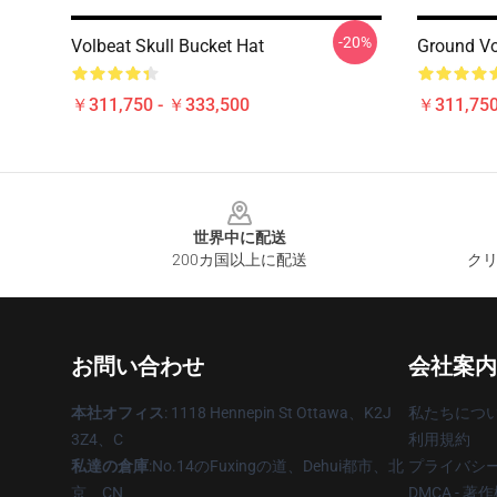
-20%
Volbeat Skull Bucket Hat
Ground Vo
￥311,750 - ￥333,500
￥311,750
Footer
世界中に配送
200カ国以上に配送
クリ
お問い合わせ
会社案内
本社オフィス
: 1118 Hennepin St Ottawa、K2J
私たちにつ
3Z4、C
利用規約
私達の倉庫
:No.14のFuxingの道、Dehui都市、北
プライバシ
京、CN
DMCA - 