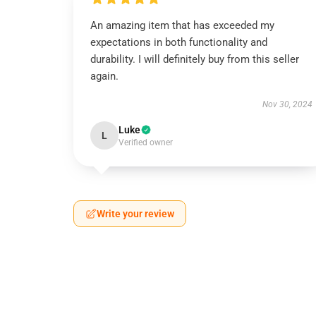
An amazing item that has exceeded my
expectations in both functionality and
durability. I will definitely buy from this seller
again.
Nov 30, 2024
Luke
L
Verified owner
Write your review